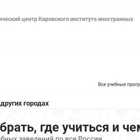
ический центр Кировского института иностранных
Все учебные прог
других городах
ать, где учиться и че
ебных заведений по все России