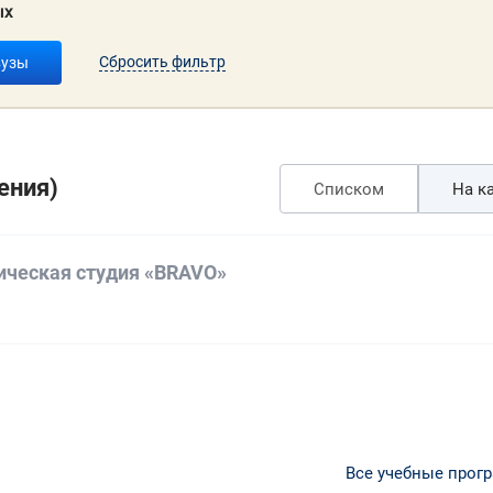
ых
Сбросить фильтр
вузы
ения)
Списком
На ка
ическая студия «BRAVO»
Все учебные прог