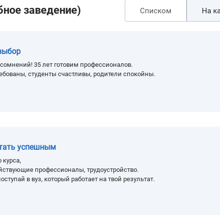
бное заведение)
Списком
На ка
выбор
сомнений! 35 лет готовим профессионалов.
ебованы, студенты счастливы, родители спокойны.
стать успешным
 курса,
йствующие профессионалы, трудоустройство.
оступай в вуз, который работает на твой результат.