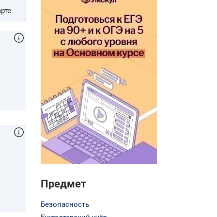
рте
Предмет
Безопасность