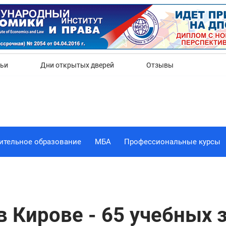
Да
Нет
тьи
Дни открытых дверей
Отзывы
ительное образование
МБА
Профессиональные курсы
в Кирове - 65 учебных 