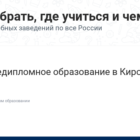
ать, где учиться и че
ебных заведений по все России
едипломное образование в Киро
ном образовании