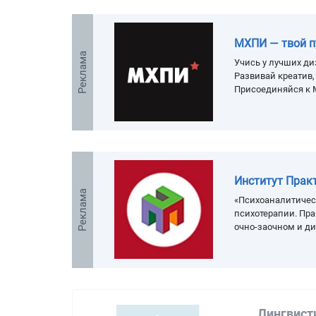
МХПИ — твой п
Реклама
Учись у лучших ди
Развивай креатив
Присоединяйся к 
Институт Прак
Реклама
«Психоаналитичес
психотерапии. Пра
очно-заочном и д
Лингвист