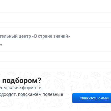
а
тельный центр «В стране знаний»
еж
с подбором?
ем, какие формат и
одходят, подскажем полезные
Свяжитесь с нами