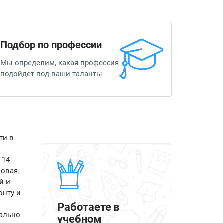
Подбор по профессии
Мы определим, какая профессия
подойдет под ваши таланты
ти в
 14
ловая.
й и
онту и
Работаете в
мально
учебном