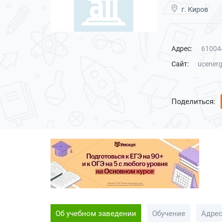
г. Киров
Адрес:
610044
Сайт:
ucenerg
Поделиться:
Об учебном заведении
Обучение
Адре