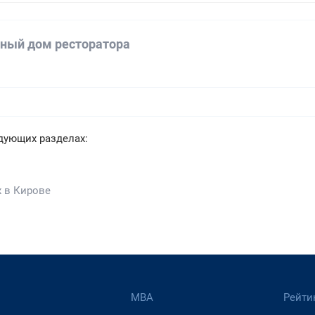
ный дом ресторатора
а
дующих разделах:
 в Кирове
МВА
Рейти